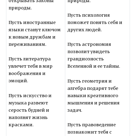
открывать законы
природы.
природы.
Пусть психология
Пусть иностранные
поможет понять себя и
языки станут ключом
других людей.
к новым дружбам и
переживаниям.
Пусть астрономия
позволит увидеть
Пусть литература
грандиозность
увлечет тебя в мир
Вселенной и ее тайны.
воображения и
эмоций.
Пусть геометрия и
алгебра подарят тебе
Пусть искусство и
навыки креативного
музыка развеют
мышления и решения
серость будней и
задач.
наполнят жизнь
красками.
Пусть правоведение
познакомит тебя с