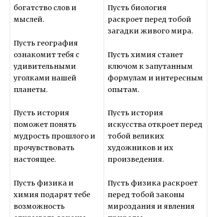
богатство слов и
Пусть биология
мыслей.
раскроет перед тобой
загадки живого мира.
Пусть география
ознакомит тебя с
Пусть химия станет
удивительными
ключом к запутанным
уголками нашей
формулам и интересным
планеты.
опытам.
Пусть история
Пусть история
поможет понять
искусства откроет перед
мудрость прошлого и
тобой великих
прочувствовать
художников и их
настоящее.
произведения.
Пусть физика и
Пусть физика раскроет
химия подарят тебе
перед тобой законы
возможность
мироздания и явления