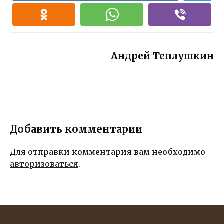
каждом дне
благодарнос
ла,
его пути!
ти
восхищающе
го нас своей
преданность
ю и
Андрей Теплушкин
мудростью!
Добавить комментарии
Для отправки комментария вам необходимо
авторизоваться
.