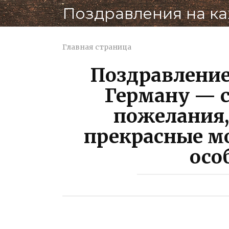
Перейти
Поздравления на к
к
контенту
Главная страница
Поздравление
Герману — 
пожелания,
прекрасные мо
осо