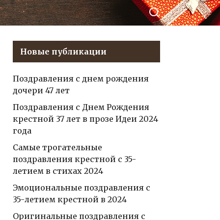
днем рождения
Серафиме,
чтобы
елиться в
порадовать
Новые публикации
онтакте
именинницу
приятными
Поздравления с днем рождения
словами и
дочери 47 лет
создать
незабываемую
Поздравления с Днем Рождения
атмосферу
крестной 37 лет в прозе Идеи 2024
праздника
года
Самые трогательные
поздравления крестной с 35-
летием в стихах 2024
Эмоциональные поздравления с
35-летием крестной в 2024
Оригинальные поздравления с