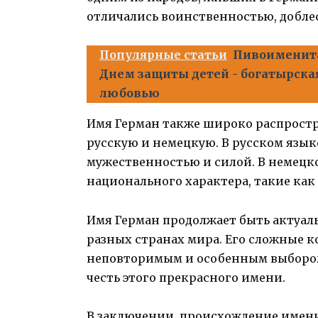
отличались воинственностью, добл
Популярные статьи
Пивоименита
Днем защиты детей - богатырска
любовью
Имя Герман также широко распростр
русскую и немецкую. В русском язык
мужественностью и силой. В немецко
национального характера, такие как
Имя Герман продолжает быть актуал
разных странах мира. Его сложные к
неповторимым и особенным выбором
честь этого прекрасного имени.
В заключении, происхождение имени