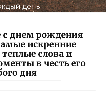
аждый день
Под
ВК
 с днем рождения
самые искренние
 теплые слова и
менты в честь его
бого дня