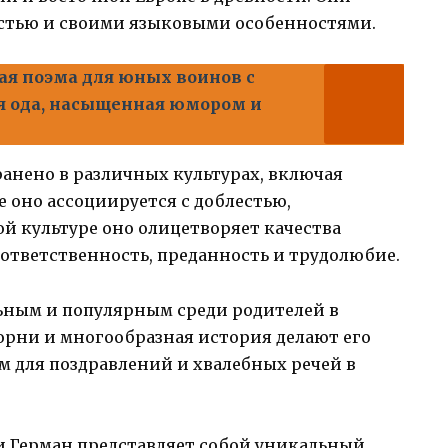
естью и своими языковыми особенностями.
я поэма для юных воинов с
я ода, насыщенная юмором и
анено в различных культурах, включая
е оно ассоциируется с доблестью,
й культуре оно олицетворяет качества
 ответственность, преданность и трудолюбие.
ьным и популярным среди родителей в
орни и многообразная история делают его
 для поздравлений и хвалебных речей в
 Герман представляет собой уникальный