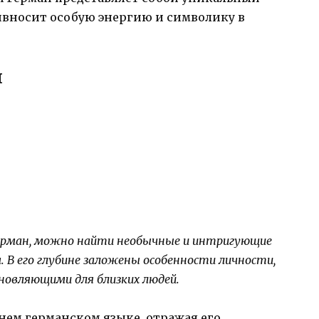
ивносит особую энергию и символику в
н
 Герман, можно найти необычные и интригующие
 В его глубине заложены особенности личности,
овляющими для близких людей.
нем германском языке, отражая его