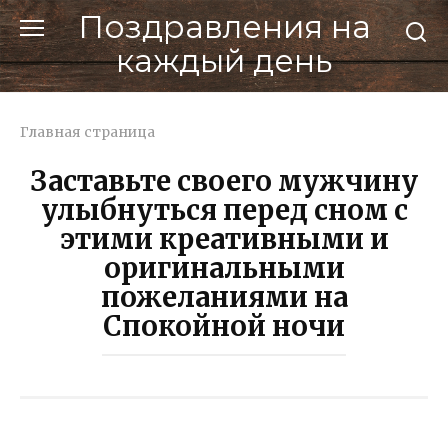
Перейти
Поздравления на
к
каждый день
контенту
Главная страница
Заставьте своего мужчину
улыбнуться перед сном с
этими креативными и
оригинальными
пожеланиями на
Спокойной ночи