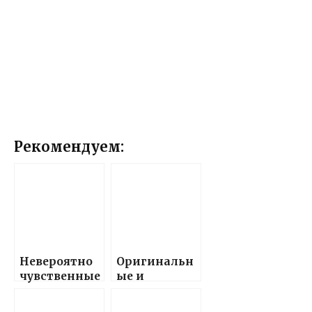
Рекомендуем:
Невероятно
Оригинальн
чувственные
ые и
и
трогательны
трогательны
е пожелания