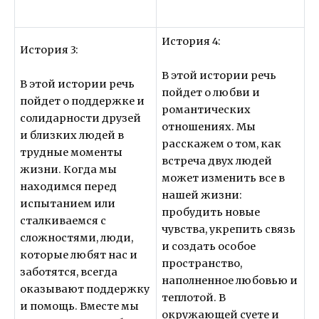
История 4:
История 3:
В этой истории речь
В этой истории речь
пойдет о любви и
пойдет о поддержке и
романтических
солидарности друзей
отношениях. Мы
и близких людей в
расскажем о том, как
трудные моменты
встреча двух людей
жизни. Когда мы
может изменить все в
находимся перед
нашей жизни:
испытанием или
пробудить новые
сталкиваемся с
чувства, укрепить связь
сложностями, люди,
и создать особое
которые любят нас и
пространство,
заботятся, всегда
наполненное любовью и
оказывают поддержку
теплотой. В
и помощь. Вместе мы
окружающей суете и