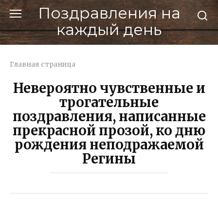
Перейти
Поздравления на
к
каждый день
контенту
Главная страница
Невероятно чувственные и
трогательные
поздравления, написанные
прекрасной прозой, ко дню
рождения неподражаемой
Регины