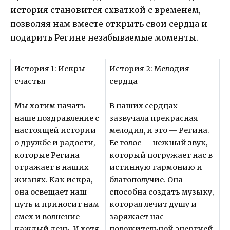
история становится схваткой с временем,
позволяя нам вместе открыть свои сердца и
подарить Регине незабываемые моменты.
История 1: Искры
История 2: Мелодия
счастья
сердца
Мы хотим начать
В наших сердцах
наше поздравление с
зазвучала прекрасная
настоящей истории
мелодия, и это — Регина.
о дружбе и радости,
Ее голос — нежный звук,
которые Регина
который погружает нас в
отражает в наших
истинную гармонию и
жизнях. Как искра,
благополучие. Она
она освещает наш
способна создать музыку,
путь и приносит нам
которая лечит душу и
смех и волнение
заряжает нас
каждый день. И хотя
положительной энергией.