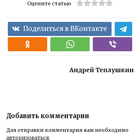
тепло
Оцените статью
х желаний,
куму —
наполняющи
вдохновляю
х раннее
щие,
утро
забавные и
Поделиться в ВКонтакте
нежностью и
теплые
блаженство
пожелания,
м
чтобы
удивить и
порадовать
близкого
Андрей Теплушкин
друга
Добавить комментарии
Для отправки комментария вам необходимо
авторизоваться
.