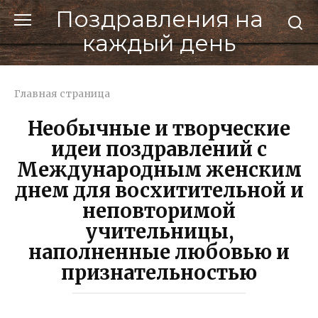
Перейти
Поздравления на
к
каждый день
контенту
Главная страница
Необычные и творческие
идеи поздравлений с
Международным женским
днем для восхитительной и
неповторимой
учительницы,
наполненные любовью и
признательностью