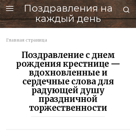
Перейти
Поздравления на
к
каждый день
контенту
Главная страница
Поздравление с днем
рождения крестнице —
вдохновленные и
сердечные слова для
радующей душу
праздничной
торжественности