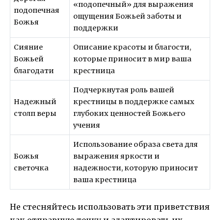
«подопечный» для выражения
подопечная
ощущения Божьей заботы и
Божья
поддержки
Сияние
Описание красоты и благости,
Божьей
которые приносит в мир ваша
благодати
крестница
Подчеркнутая роль вашей
Надежный
крестницы в поддержке самых
столп веры
глубоких ценностей Божьего
учения
Использование образа света для
Божья
выражения яркости и
светочка
надежности, которую приносит
ваша крестница
Не стесняйтесь использовать эти приветствия
как отправную точку и адаптировать их,