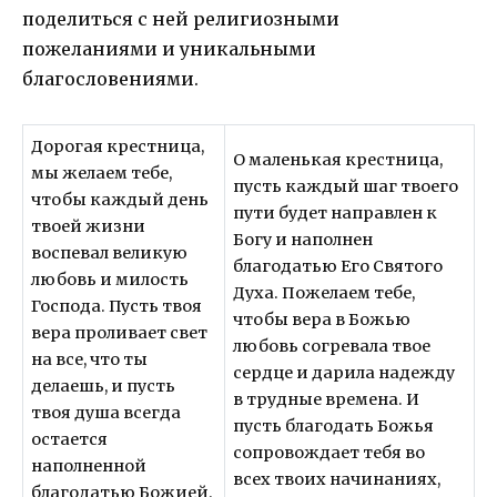
поделиться с ней религиозными
пожеланиями и уникальными
благословениями.
Дорогая крестница,
О маленькая крестница,
мы желаем тебе,
пусть каждый шаг твоего
чтобы каждый день
пути будет направлен к
твоей жизни
Богу и наполнен
воспевал великую
благодатью Его Святого
любовь и милость
Духа. Пожелаем тебе,
Господа. Пусть твоя
чтобы вера в Божью
вера проливает свет
любовь согревала твое
на все, что ты
сердце и дарила надежду
делаешь, и пусть
в трудные времена. И
твоя душа всегда
пусть благодать Божья
остается
сопровождает тебя во
наполненной
всех твоих начинаниях,
благодатью Божией.