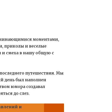
поминающимися моментами,
и, приколы и веселые
 и смеха в нашу общую с
 последнего путешествия. Мы
ый день был наполнен
твом юмора создавал
ться до слез.
авлений и