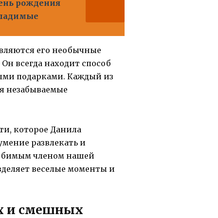
день рождения
гладимые
являются его необычные
 Он всегда находит способ
ыми подарками. Каждый из
яя незабываемые
сти, которое Данила
умение развлекать и
любимым членом нашей
зделяет веселые моменты и
х и смешных