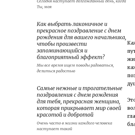
Сегодня наступает долгожданный день, когда
Ты, моя
Как выбрать лаконичное и
прекрасное поздравление с днем
рождения для вашего начальника,
Ка
чтобы произвести
запоминающийся и
пу
благоприятный эффект?
жи
Мы все время ищем поводы радоваться,
ка
делиться радостью
по
ду
Самые нежные и трогательные
поздравления с днем рождения
Эт
для тебя, прекрасная женщина,
которая прикрывает мир своей
во
красотой и добротой
гл
Очень часто в жизни каждого человека
бл
наступает такой