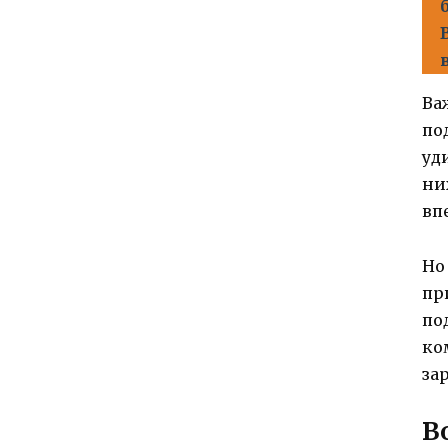
Ва
по
уд
ни
вп
Но
пр
по
ко
за
В