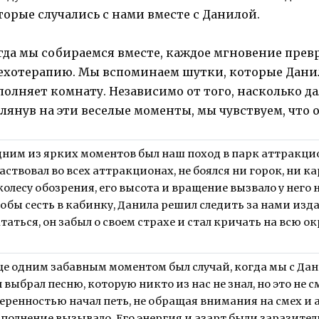
торые случались с нами вместе с Данилой.
гда мы собираемся вместе, каждое мгновение пре
ехотерапию. Мы вспоминаем шутки, которые Данил
полняет комнату. Независимо от того, насколько да
глянув на эти веселые моменты, мы чувствуем, что о
ним из ярких моментов был наш поход в парк аттракци
аствовал во всех аттракционах, не боялся ни горок, ни 
колесу обозрения, его высота и вращение вызвало у него
обы сесть в кабинку, Данила решил следить за нами изда
таться, он забыл о своем страхе и стал кричать на всю ок
е одним забавным моментом был случай, когда мы с Дан
 выбрал песню, которую никто из нас не знал, но это не с
еренностью начал петь, не обращая внимания на смех и
полнение вызывало. Его энергия и азарт были заразите