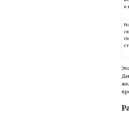
к 
Н
сю
Он
ст
Эт
Да
же
пр
Р