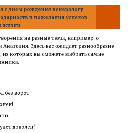
я с днем рождения венерологу
агодарность и пожелания успехов
й жизни
творения на разные темы, например, о
 Анатолия. Здесь вас ожидает разнообразие
, из которых вы сможете выбрать самые
инника.
:
л без ворот,
онек!
зни,
удет доволен!