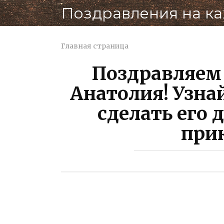
Перейти
Поздравления на к
к
контенту
Главная страница
Поздравляем
Анатолия! Узна
сделать его 
при