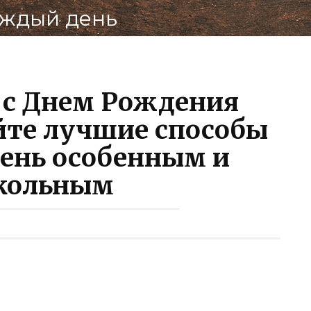
ВКонт
аждый день
 с Днем Рождения
йте лучшие способы
день особенным и
кольным