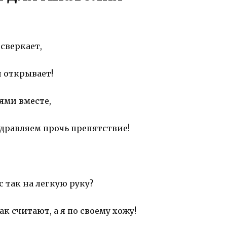
 сверкает,
 открывает!
ьями вместе,
здравляем прочь препятствие!
с так на легкую руку?
ак считают, а я по своему хожу!