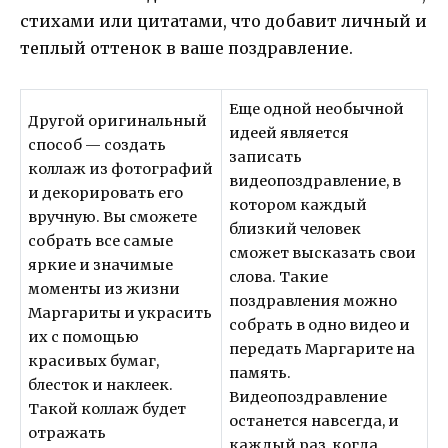
стихами или цитатами, что добавит личный и
теплый оттенок в ваше поздравление.
Еще одной необычной
Другой оригинальный
идеей является
способ — создать
записать
коллаж из фотографий
видеопоздравление, в
и декорировать его
котором каждый
вручную. Вы сможете
близкий человек
собрать все самые
сможет высказать свои
яркие и значимые
слова. Такие
моменты из жизни
поздравления можно
Маргариты и украсить
собрать в одно видео и
их с помощью
передать Маргарите на
красивых бумаг,
память.
блесток и наклеек.
Видеопоздравление
Такой коллаж будет
останется навсегда, и
отражать
каждый раз, когда