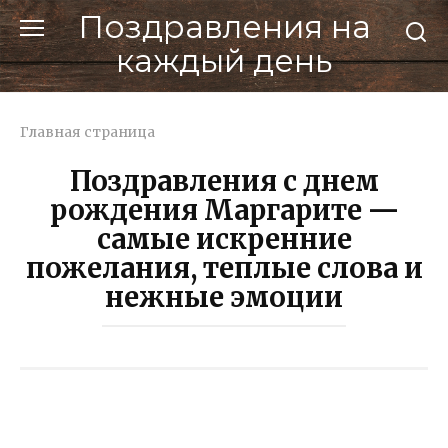
Перейти
Поздравления на
к
каждый день
контенту
Главная страница
Поздравления с днем
рождения Маргарите —
самые искренние
пожелания, теплые слова и
нежные эмоции