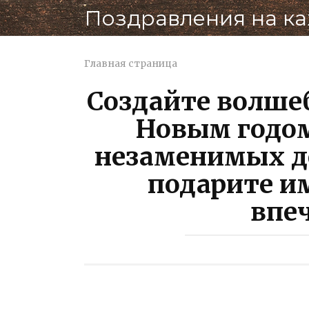
Перейти
Поздравления на к
к
контенту
Главная страница
Создайте волше
Новым годом
незаменимых д
подарите и
впе