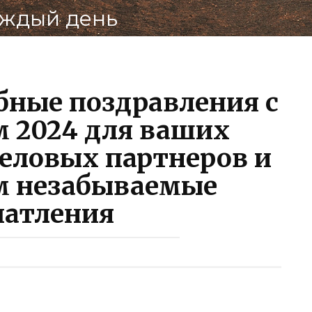
аждый день
По
В
бные поздравления с
 2024 для ваших
еловых партнеров и
м незабываемые
чатления