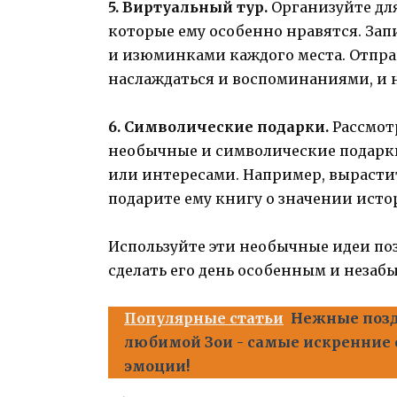
5. Виртуальный тур.
Организуйте для
которые ему особенно нравятся. З
и изюминками каждого места. Отправ
наслаждаться и воспоминаниями, и
6. Символические подарки.
Рассмот
необычные и символические подарки
или интересами. Например, вырасти
подарите ему книгу о значении исто
Используйте эти необычные идеи поз
сделать его день особенным и незаб
Популярные статьи
Нежные позд
любимой Зои - самые искренние 
эмоции!