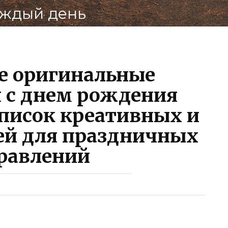
аждый день
Поделит
ВКонта
е оригинальные
 с днем рождения
писок креативных и
ей для праздничных
равлений