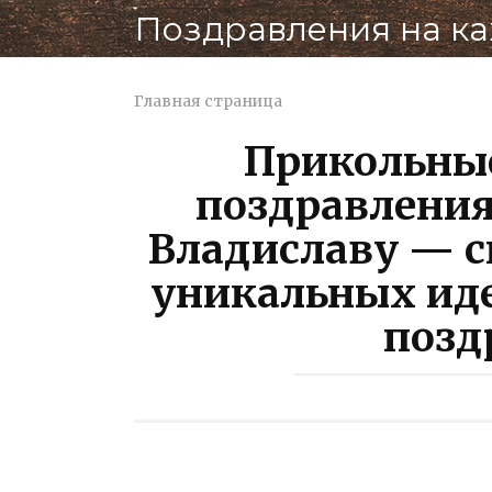
Перейти
Поздравления на к
к
контенту
Главная страница
Прикольны
поздравления
Владиславу — с
уникальных ид
позд