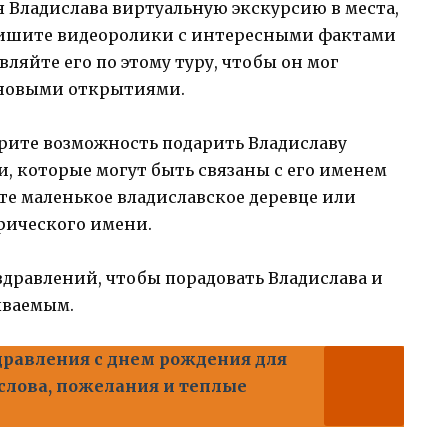
 Владислава виртуальную экскурсию в места,
апишите видеоролики с интересными фактами
ляйте его по этому туру, чтобы он мог
 новыми открытиями.
рите возможность подарить Владиславу
, которые могут быть связаны с его именем
те маленькое владиславское деревце или
рического имени.
дравлений, чтобы порадовать Владислава и
ываемым.
равления с днем рождения для
слова, пожелания и теплые