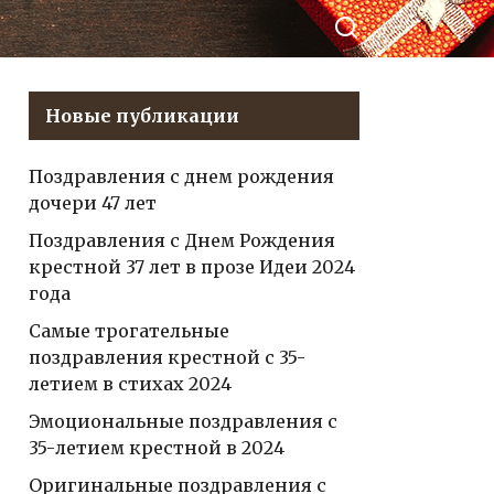
высоконадёжные
герои
здравоохранения,
ься в
признанные эксперты
кте
Новые публикации
в своей области,
принимающие вызовы
Поздравления с днем рождения
и спасающие жизни с
дочери 47 лет
самоотверженностью,
талантом и
Поздравления с Днем Рождения
профессионализмом
крестной 37 лет в прозе Идеи 2024
года
Самые трогательные
поздравления крестной с 35-
летием в стихах 2024
Эмоциональные поздравления с
35-летием крестной в 2024
Оригинальные поздравления с