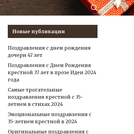
литься в
днем рождения
нтакте
для Алёны,
которые вызовут
у неё улыбку и
Новые публикации
подарят радость?
Поздравления с днем рождения
дочери 47 лет
Поздравления с Днем Рождения
крестной 37 лет в прозе Идеи 2024
года
Самые трогательные
поздравления крестной с 35-
летием в стихах 2024
Эмоциональные поздравления с
35-летием крестной в 2024
Оригинальные поздравления с