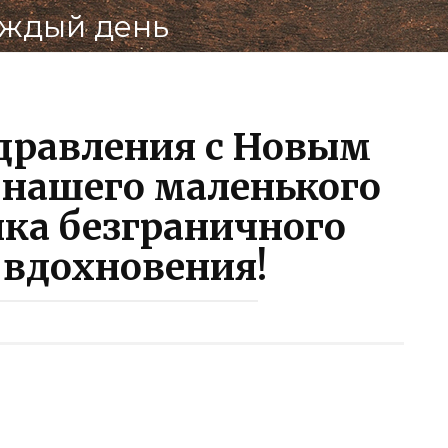
Поде
аждый день
ВКо
дравления с Новым
 нашего маленького
ика безграничного
 вдохновения!