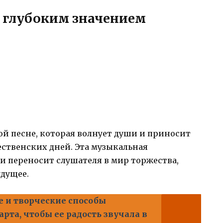
с глубоким значением
ой песне, которая волнует души и приносит
ственских дней. Эта музыкальная
 и переносит слушателя в мир торжества,
удущее.
 и творческие способы
рта, чтобы ее радость звучала в