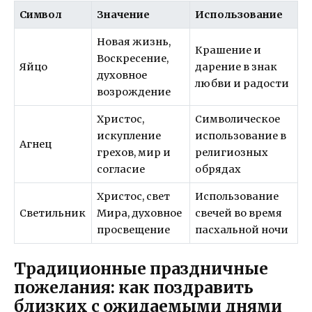
Символ
Значение
Использование
Новая жизнь,
Крашение и
Воскресение,
Яйцо
дарение в знак
духовное
любви и радости
возрождение
Христос,
Символическое
искупление
использование в
Агнец
грехов, мир и
религиозных
согласие
обрядах
Христос, свет
Использование
Светильник
Мира, духовное
свечей во время
просвещение
пасхальной ночи
Традиционные праздничные
пожелания: как поздравить
близких с ожидаемыми днями