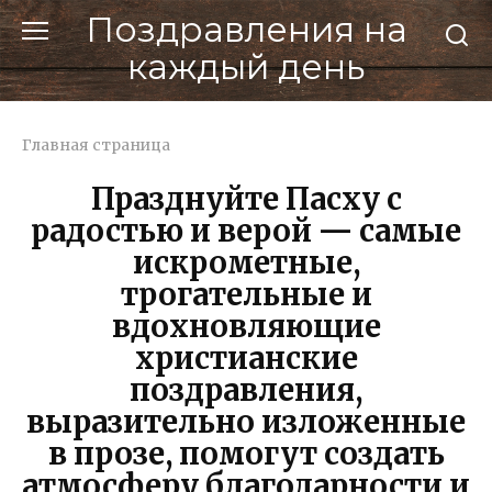
Перейти
Поздравления на
к
каждый день
контенту
Главная страница
Празднуйте Пасху с
радостью и верой — самые
искрометные,
трогательные и
вдохновляющие
христианские
поздравления,
выразительно изложенные
в прозе, помогут создать
атмосферу благодарности и