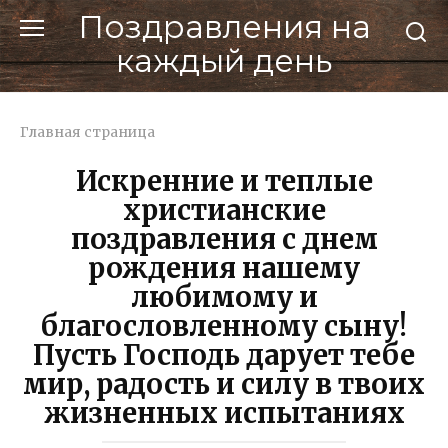
Перейти
Поздравления на
к
каждый день
контенту
Главная страница
Искренние и теплые
христианские
поздравления с днем
рождения нашему
любимому и
благословленному сыну!
Пусть Господь дарует тебе
мир, радость и силу в твоих
жизненных испытаниях