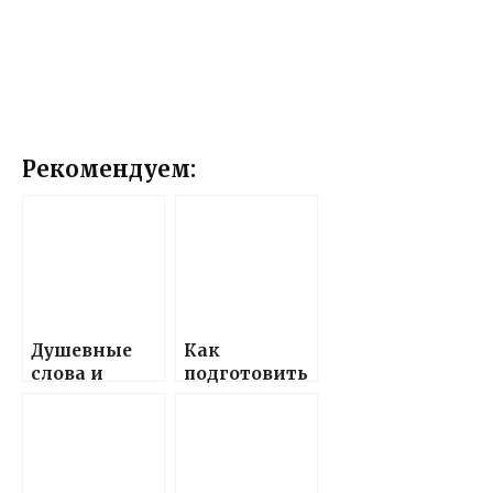
Рекомендуем:
Душевные
Как
слова и
подготовить
поздравлени
красивые и
я,
теплые
наполненны
поздравлени
е теплом и
я с днем
любовью, в
рождения