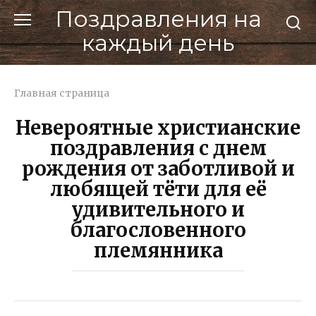
Перейти
Поздравления на
к
каждый день
контенту
Главная страница
Невероятные христианские
поздравления с днем
рождения от заботливой и
любящей тёти для её
удивительного и
благословенного
племянника