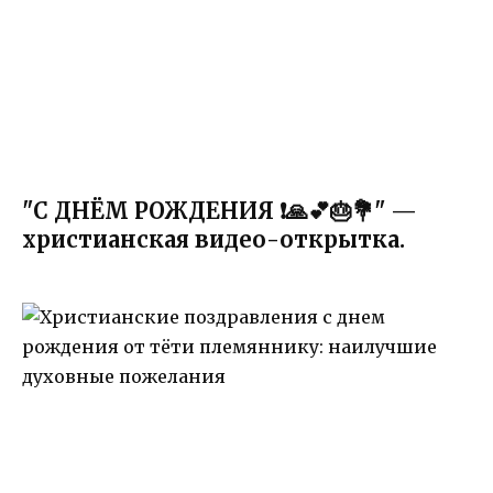
"С ДНЁМ РОЖДЕНИЯ ❗🙏💕🎂💐" —
христианская видео-открытка.