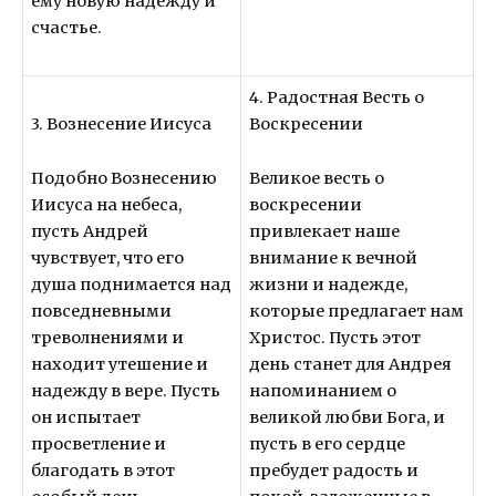
ему новую надежду и
счастье.
4. Радостная Весть о
3. Вознесение Иисуса
Воскресении
Подобно Вознесению
Великое весть о
Иисуса на небеса,
воскресении
пусть Андрей
привлекает наше
чувствует, что его
внимание к вечной
душа поднимается над
жизни и надежде,
повседневными
которые предлагает нам
треволнениями и
Христос. Пусть этот
находит утешение и
день станет для Андрея
надежду в вере. Пусть
напоминанием о
он испытает
великой любви Бога, и
просветление и
пусть в его сердце
благодать в этот
пребудет радость и