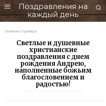
Перейти
Поздравления на
к
каждый день
контенту
Главная страница
Светлые и душевные
христианские
поздравления с днем
рождения Андрею,
наполненные божьим
благословением и
радостью!