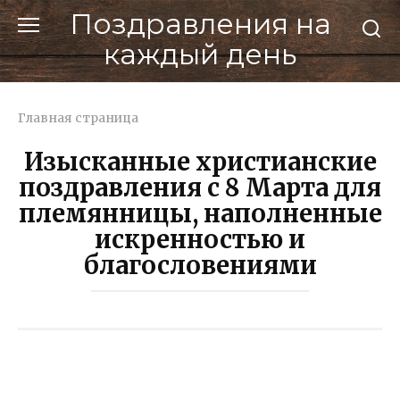
Перейти
Поздравления на
к
каждый день
контенту
Главная страница
Изысканные христианские
поздравления с 8 Марта для
племянницы, наполненные
искренностью и
благословениями