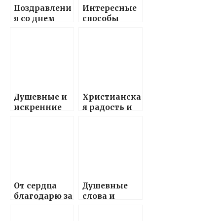
Поздравлени
Интересные
я со днем
способы
рождения
выразить
между
пожелания
сильными
спокойной
духом и
ночи с
истинными
помощью
мужчинами
красивых и
— советы,
оригинальн
Душевные и
Христианска
идеи и
ых стихов
искренние
я радость и
лучшие
поздравлени
благословен
пожелания
я с днем
ие —
рождения
поздравлени
для
я с днем
Владислава,
рождения
с теплыми
Инне,
словами и
передавая
От сердца
Душевные
любовью от
любовь и
благодарю за
слова и
всей души
исполняя
оказанную
поздравлени
духовные
помощь —
я,