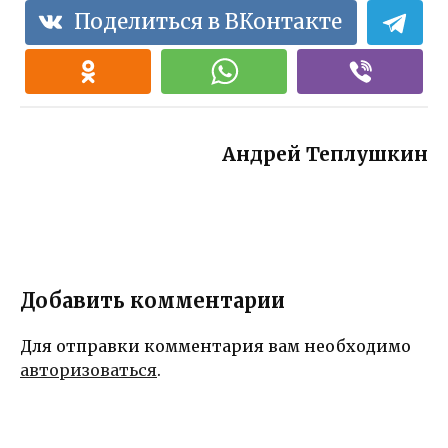
— веселые и
которые в
ощущение
Поделиться в ВКонтакте
задорные
точности
особого
идеи,
передадут
внимания и
которые
ваше
значимости
подарят ему
восхищение
своим
незабываем
и теплые
словам
ые
пожелания,
Андрей Теплушкин
впечатления!
сплетенные
в изящной
прозе
Добавить комментарии
Для отправки комментария вам необходимо
авторизоваться
.