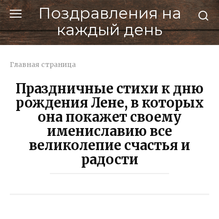
Перейти
Поздравления на
к
каждый день
контенту
Главная страница
Праздничные стихи к дню
рождения Лене, в которых
она покажет своему
имениславию все
великолепие счастья и
радости