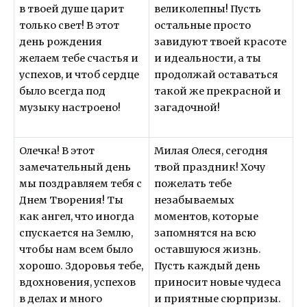
в твоей душе царит
великолепны! Пусть
только свет! В этот
остальные просто
день рождения
завидуют твоей красоте
желаем тебе счастья и
и идеальности, а ты
успехов, и чтоб сердце
продолжай оставаться
было всегда под
такой же прекрасной и
музыку настроено!
загадочной!
Олечка! В этот
Милая Олеся, сегодня
замечательный день
твой праздник! Хочу
мы поздравляем тебя с
пожелать тебе
Днем Творения! Ты
незабываемых
как ангел, что иногда
моментов, которые
спускается на Землю,
запомнятся на всю
чтобы нам всем было
оставшуюся жизнь.
хорошо. Здоровья тебе,
Пусть каждый день
вдохновения, успехов
приносит новые чудеса
в делах и много
и приятные сюрпризы.