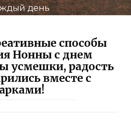
аждый день
Под
В
реативные способы
ия Нонны с днем
ы усмешки, радость
арились вместе с
арками!