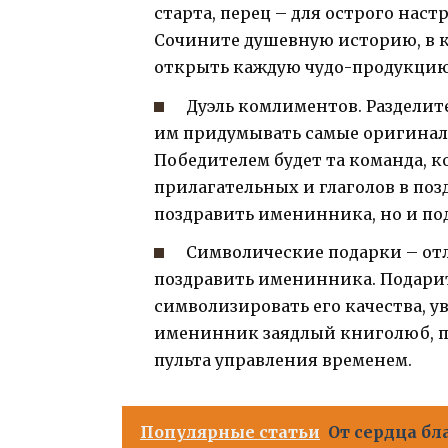
старта, перец – для острого наст
Сочините душевную историю, в к
открыть каждую чудо-продукцию
Дуэль комлиментов. Разделит
им придумывать самые оригина
Победителем будет та команда, к
прилагательных и глаголов в поз
поздравить именинника, но и по
Символические подарки – от
поздравить именинника. Подари
символизировать его качества, у
именинник заядлый книголюб, п
пульта управления временем.
Популярные статьи
От сердца бл