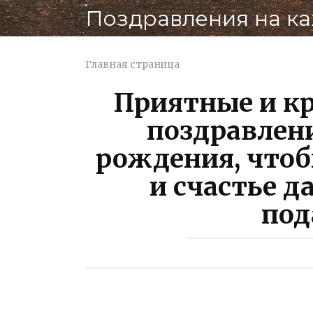
Перейти
Поздравления на к
к
контенту
Главная страница
Приятные и к
поздравлен
рождения, чтоб
и счастье д
под