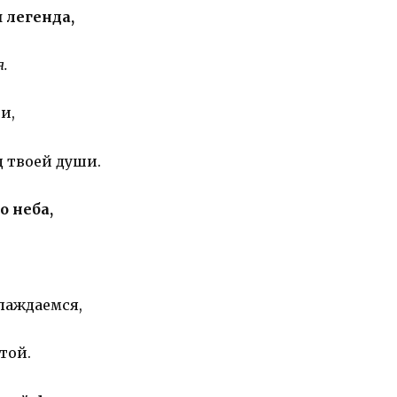
 легенда,
я.
и,
д твоей души.
о неба,
лаждаемся,
той.