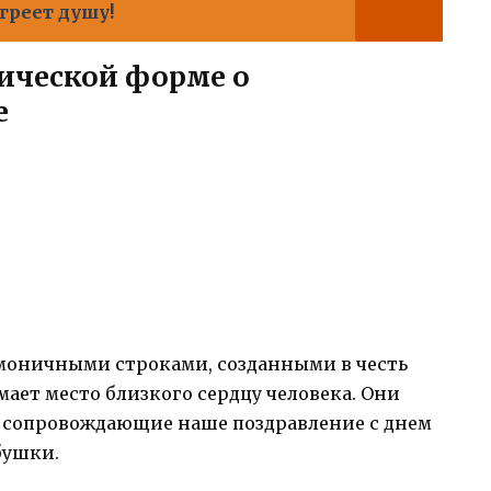
греет душу!
тической форме о
е
рмоничными строками, созданными в честь
ает место близкого сердцу человека. Они
, сопровождающие наше поздравление с днем
бушки.