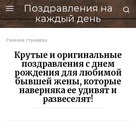
Перейти
Поздравления на
к
каждый день
контенту
Главная страница
Крутые и оригинальные
поздравления с днем
рождения для любимой
бывшей жены, которые
наверняка ее удивят и
развеселят!