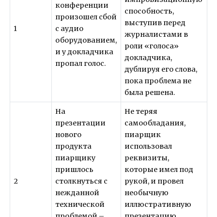
конференции
способность,
произошел сбой
выступив перед
1
с аудио
журналистами в
оборудованием,
роли «голоса»
и у докладчика
докладчика,
пропал голос.
дублируя его слова,
пока проблема не
была решена.
На
Не теряя
презентации
самообладания,
нового
пиарщик
продукта
использовал
пиарщику
реквизиты,
пришлось
которые имел под
2
столкнуться с
рукой, и провел
нежданной
необычную
технической
иллюстративную
проблемой –
презентацию,