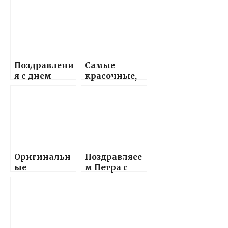
Поздравлени
Самые
я с днем
красочные,
рождения
яркие и
любимой
весёлые
маме –
детские
стихами,
поздравлени
искренние и
я с Новым
трогательны
годом 2024,
е
наполненны
Оригинальн
Поздравляее
поздравлени
е сказочным
ые
м Петра с
я вашей
настроением
поздравлени
Днем
самой
и радостью!
я с днем
Рождения,
дорогой и
рождения
желаем
неповторимо
Гавриилу в
счастья,
й маме!
прозе —
здоровья,