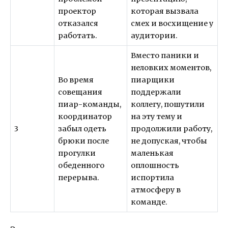
проектор
которая вызвала
отказался
смех и восхищение у
работать.
аудитории.
Вместо паники и
неловких моментов,
Во время
пиарщики
совещания
поддержали
пиар-команды,
коллегу, пошутили
координатор
на эту тему и
3
забыл одеть
продолжили работу,
брюки после
не допуская, чтобы
прогулки
маленькая
обеденного
оплошность
перерыва.
испортила
атмосферу в
команде.