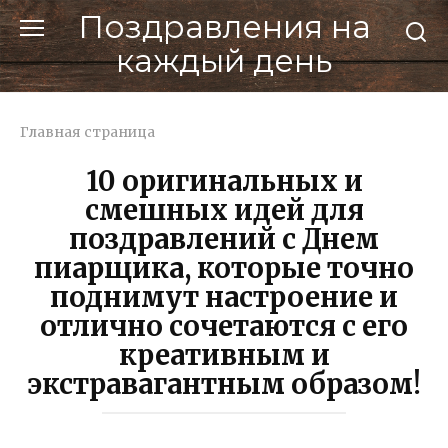
Перейти
Поздравления на
к
каждый день
контенту
Главная страница
10 оригинальных и
смешных идей для
поздравлений с Днем
пиарщика, которые точно
поднимут настроение и
отлично сочетаются с его
креативным и
экстравагантным образом!