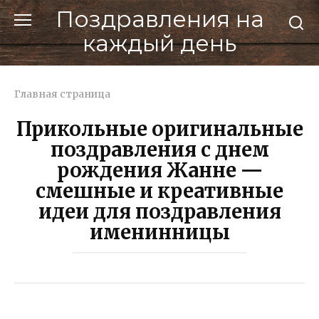
Перейти
Поздравления на
к
каждый день
контенту
Главная страница
Прикольные оригинальные
поздравления с днем
рождения Жанне —
смешные и креативные
идеи для поздравления
именинницы