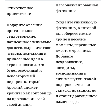
Персонализированная
Стихотворное
фотокнига
приветствие
Создайте уникальную
Подарите Арсению
фотокнигу, в которой
оригинальное
вы соберете самые
стихотворение,
яркие и веселые
написанное специально
моменты, пережитые
для него. Выразите свои
вместе с Арсением.
чувства, пожелания и
Добавьте
прикольные идеи в
поздравления,
строках поэзии. Это
анекдоты,
будет особенный и
воспоминания и
неповторимый
личные шутки. Такой
подарок, который
подарок не только
Арсений сможет
украсит праздник, но
хранить как сокровище
и станет драгоценной
на протяжении всей
памятью для
своей жизни.