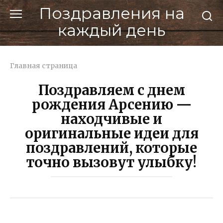
Перейти
Поздравления на
к
каждый день
контенту
Главная страница
Поздравляем с днем
рождения Арсению —
находчивые и
оригинальные идеи для
поздравлений, которые
точно вызовут улыбку!