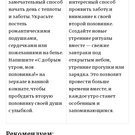
замечательный способ
интересный способ
начать день с теплоты
проявить заботу и
и заботы. Украсьте
внимание к своей
постель
второй половинке.
романтическими
Создайте новые
подушками,
утренние ритуалы
сердечками или
вместе — свежие
пожеланиями на белье.
завтраки под
Напишите «С добрым
открытым небом,
утром, моя
утренние прогулки или
половинка!» на
зарядка. Это позволит
зеркале в ванной
провести больше
комнате, чтобы
времени вместе, и
пробудить вторую
каждое утро станет
половинку своей души
особенным и
с улыбкой.
запоминающимся.
Рекомендуем: