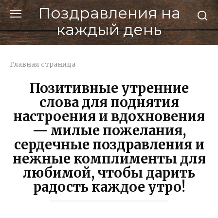
Перейти
Поздравления на
к
каждый день
контенту
Главная страница
Позитивные утренние
слова для поднятия
настроения и вдохновения
— милые пожелания,
сердечные поздравления и
нежные комплименты для
любимой, чтобы дарить
радость каждое утро!