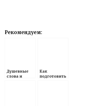
Рекомендуем:
Душевные
Как
слова и
подготовить
поздравлени
красивые и
я,
теплые
наполненны
поздравлени
е теплом и
я с днем
любовью, в
рождения