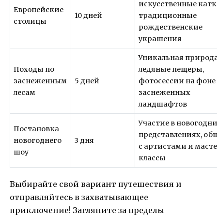
искусственные катк
Европейские
10 дней
традиционные
столицы
рождественские
украшения
Уникальная природа
Походы по
ледяные пещеры,
заснеженным
5 дней
фотосессии на фоне
лесам
заснеженных
ландшафтов
Участие в новогодн
Постановка
представлениях, об
новогоднего
3 дня
с артистами и маст
шоу
классы
Выбирайте свой вариант путешествия и
отправляйтесь в захватывающее
приключение! Загляните за пределы