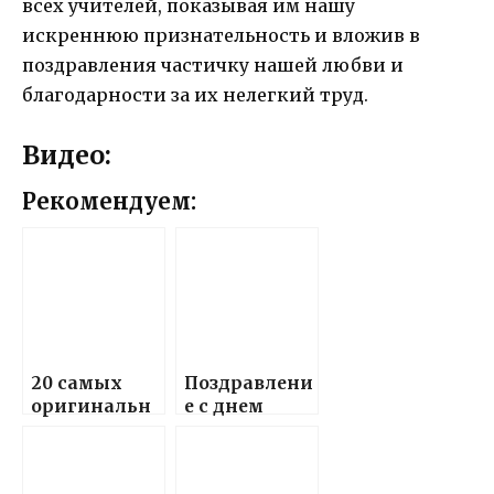
всех учителей, показывая им нашу
искреннюю признательность и вложив в
поздравления частичку нашей любви и
благодарности за их нелегкий труд.
Видео:
Рекомендуем:
20 самых
Поздравлени
оригинальн
е с днем
ых и веселых
рождения, с
пожеланий
улыбкой и
для
юмором, для