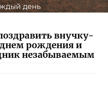
аждый день
поздравить внучку-
 днем рождения и
здник незабываемым