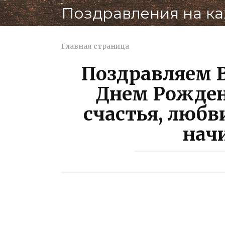
Перейти
Поздравления на к
к
контенту
Главная страница
Поздравляем В
Днем Рожден
счастья, любви
нач