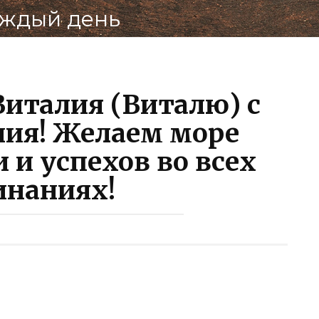
аждый день
ВКонт
италия (Виталю) с
ия! Желаем море
 и успехов во всех
инаниях!