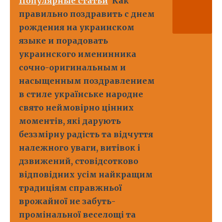
Популярные статьи
Как
правильно поздравить с днем
рождения на украинском
языке и порадовать
украинского именинника
сочно-оригинальным и
насыщенным поздравлением
в стиле українське народне
свято неймовірно цінних
моментів, які дарують
беззмірну радість та відчуття
належного уваги, витівок і
дзвижений, стовідсотково
відповідних усім найкращим
традиціям справжньої
врожайної не забуть-
промінальної веселощі та