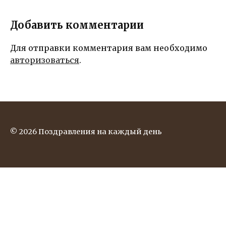
ым!
Приятные и
Добавить комментарии
остроумные
пожелания,
которые
Для отправки комментария вам необходимо
точно
авторизоваться
.
вызовут
улыбку на
лице и
подарят
настроение
на целый
год!
© 2026 Поздравления на каждый день