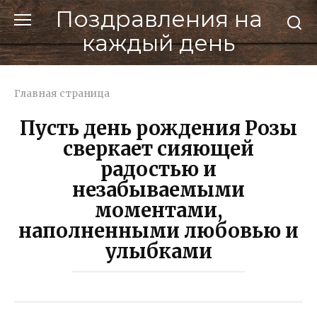
Перейти
Поздравления на
к
каждый день
контенту
Главная страница
Пусть день рождения Розы
сверкает сияющей
радостью и
незабываемыми
моментами,
наполненными любовью и
улыбками