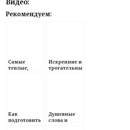
Видео:
Рекомендуем:
Самые
Искренние и
теплые,
трогательны
лаконичные
е слова
и искренние
поздравлени
поздравлени
я с днем
я с днем
брату,
рождения
которые
для Дамира
запомнит на
— счастья,
всю жизнь
Как
Душевные
успехов,
подготовить
слова и
здоровья и
красивые и
поздравлени
пусть все