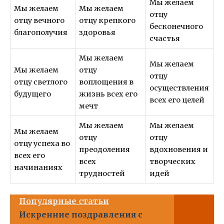
Мы желаем
Мы желаем
Мы желаем
отцу
отцу вечного
отцу крепкого
бесконечного
благополучия
здоровья
счастья
Мы желаем
Мы желаем
Мы желаем
отцу
отцу
отцу светлого
воплощения в
осуществления
будущего
жизнь всех его
всех его целей
мечт
Мы желаем
Мы желаем
Мы желаем
отцу
отцу
отцу успеха во
преодоления
вдохновения и
всех его
всех
творческих
начинаниях
трудностей
идей
Популярные статьи
Искренние поздравления с