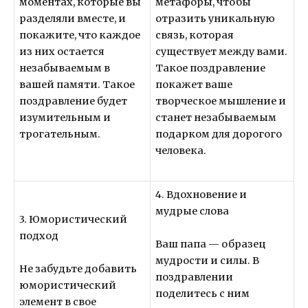
моментах, которые вы
метафоры, чтобы
разделяли вместе, и
отразить уникальную
покажите, что каждое
связь, которая
из них остается
существует между вами.
незабываемым в
Такое поздравление
вашей памяти. Такое
покажет ваше
поздравление будет
творческое мышление и
изумительным и
станет незабываемым
трогательным.
подарком для дорогого
человека.
4. Вдохновение и
мудрые слова
3. Юмористический
подход
Ваш папа — образец
мудрости и силы. В
Не забудьте добавить
поздравлении
юмористический
поделитесь с ним
элемент в свое