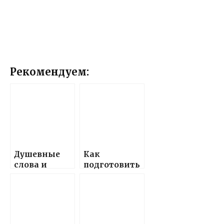
Рекомендуем:
Душевные
Как
слова и
подготовить
поздравлени
красивые и
я,
теплые
наполненны
поздравлени
е теплом и
я с днем
любовью, в
рождения