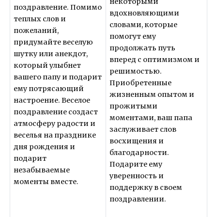
некоторыми
поздравление. Помимо
вдохновляющими
теплых слов и
словами, которые
пожеланий,
помогут ему
придумайте веселую
продолжать путь
шутку или анекдот,
вперед с оптимизмом и
который улыбнет
решимостью.
вашего папу и подарит
Приобретенные
ему потрясающий
жизненным опытом и
настроение. Веселое
прожитыми
поздравление создаст
моментами, ваш папа
атмосферу радости и
заслуживает слов
веселья на празднике
восхищения и
дня рождения и
благодарности.
подарит
Подарите ему
незабываемые
уверенность и
моменты вместе.
поддержку в своем
поздравлении.