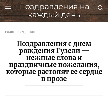
Перейти
Поздравления на
к
каждый день
контенту
Главная страница
Поздравления с днем
рождения Гузели —
нежные слова и
праздничные пожелания,
которые растопят ее сердце
в прозе