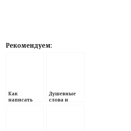
Рекомендуем:
Как
Душевные
написать
слова и
оригинальн
поздравлени
ые стихи с
я,
тостами на
наполненны
день
е теплом и
рождения
любовью, в