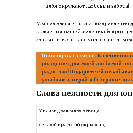
тебя окружают любовь и забота!
Мы надеемся, что эти поздравления 
рождения нашей маленькой принцесс
запомнить этот день на все остальны
Популярные статьи
Красивейшие
рождения для моей любимой пле
радостью! Подарите ей незабыв
улыбками, игрой и безграничны
Слова нежности для ю
Миловидная юная девица,
нежной красотой окрылена,