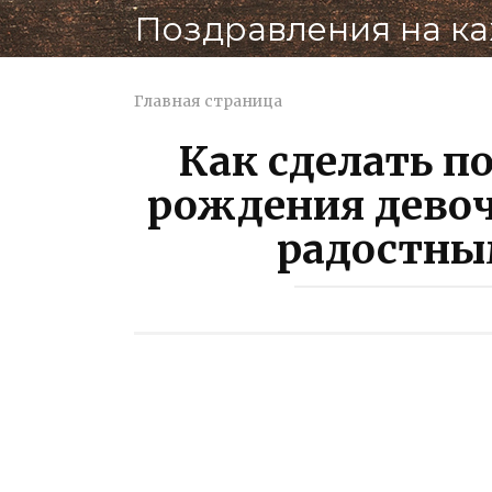
Перейти
Поздравления на к
к
контенту
Главная страница
Как сделать п
рождения дево
радостны