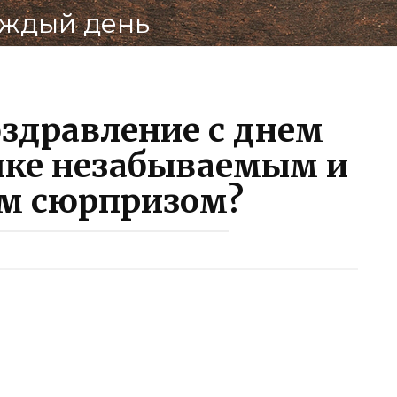
аждый день
оздравление с днем
чке незабываемым и
м сюрпризом?