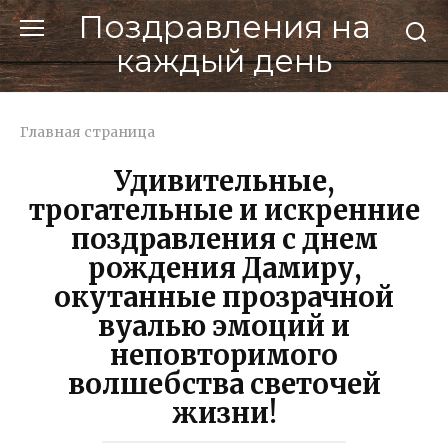
Перейти
Поздравления на
к
каждый день
контенту
Главная страница
Удивительные,
трогательные и искренние
поздравления с днем
рождения Дамиру,
окутанные прозрачной
вуалью эмоций и
неповторимого
волшебства светочей
жизни!