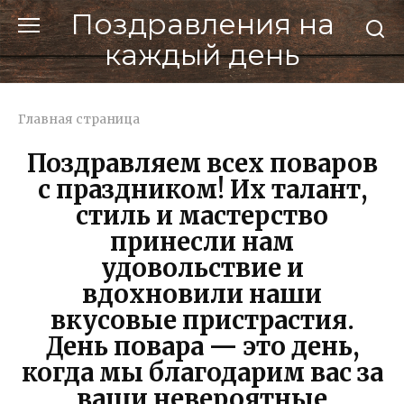
Перейти
Поздравления на
к
каждый день
контенту
Главная страница
Поздравляем всех поваров
с праздником! Их талант,
стиль и мастерство
принесли нам
удовольствие и
вдохновили наши
вкусовые пристрастия.
День повара — это день,
когда мы благодарим вас за
ваши невероятные