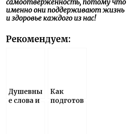
самоотверженность, потому что
именно они поддерживают жизнь
и здоровье каждого из нас!
Рекомендуем:
Душевны
Как
е слова и
подготов
поздравл
ить
ения,
красивые
наполнен
и теплые