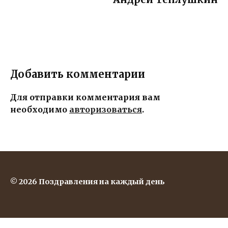
день
мечт и
счастья,
воплоще
радости,
ния
благопол
задуманн
учия и
ого!
исполнен
Добавить комментарии
ия всех
мечтани
Для отправки комментария вам
необходимо
авторизоваться
.
й!
© 2026 Поздравления на каждый день