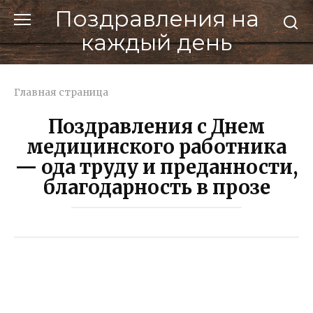
Перейти
Поздравления на
к
каждый день
контенту
Главная страница
Поздравления с Днем
медицинского работника
— ода труду и преданности,
благодарность в прозе