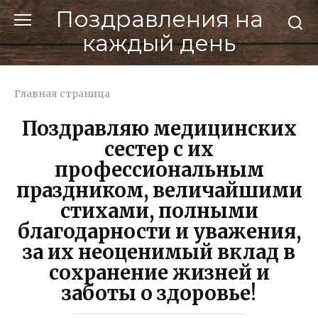
Перейти
Поздравления на
к
каждый день
контенту
Главная страница
Поздравляю медицинских
сестер с их
профессиональным
праздником, величайшими
стихами, полными
благодарности и уважения,
за их неоценимый вклад в
сохранение жизней и
заботы о здоровье!