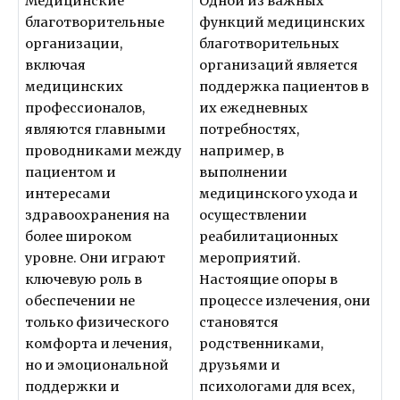
Медицинские
Одной из важных
благотворительные
функций медицинских
организации,
благотворительных
включая
организаций является
медицинских
поддержка пациентов в
профессионалов,
их ежедневных
являются главными
потребностях,
проводниками между
например, в
пациентом и
выполнении
интересами
медицинского ухода и
здравоохранения на
осуществлении
более широком
реабилитационных
уровне. Они играют
мероприятий.
ключевую роль в
Настоящие опоры в
обеспечении не
процессе излечения, они
только физического
становятся
комфорта и лечения,
родственниками,
но и эмоциональной
друзьями и
поддержки и
психологами для всех,