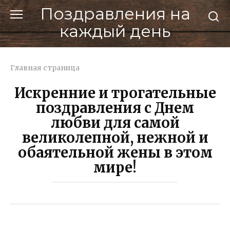
Перейти
Поздравления на
к
каждый день
контенту
Главная страница
Искренние и трогательные
поздравления с Днем
любви для самой
великолепной, нежной и
обаятельной жены в этом
мире!