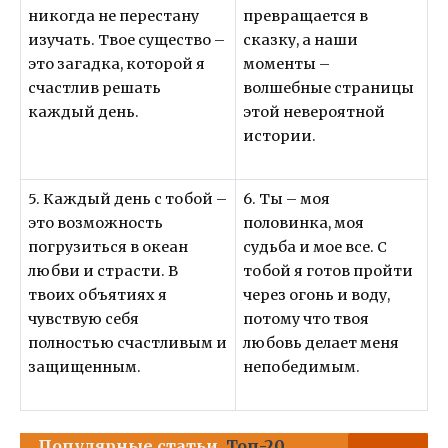
никогда не перестану
превращается в
изучать. Твое существо –
сказку, а наши
это загадка, которой я
моменты –
счастлив решать
волшебные страницы
каждый день.
этой невероятной
истории.
5. Каждый день с тобой –
6. Ты – моя
это возможность
половинка, моя
погрузиться в океан
судьба и мое все. С
любви и страсти. В
тобой я готов пройти
твоих объятиях я
через огонь и воду,
чувствую себя
потому что твоя
полностью счастливым и
любовь делает меня
защищенным.
непобедимым.
Популярные статьи
Топ-20