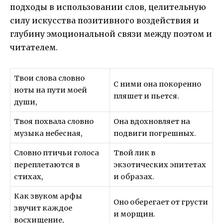
подходы в использовании слов, целительную
силу искусства позитивного воздействия и
глубину эмоциональной связи между поэтом и
читателем.
Твои слова словно
С ними она покоренно
ноты на пути моей
пляшет и пьется.
души,
Твоя похвала словно
Она вдохновляет на
музыка небесная,
подвиги погрешных.
Словно птичьи голоса
Твой лик в
переплетаются в
экзотических эпитетах
стихах,
и образах.
Как звуком арфы
Оно оберегает от грусти
звучит каждое
и морщин.
восхищение,