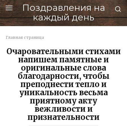
Перейти
Поздравления на
к
каждый день
контенту
Главная страница
Очаровательными стихами
напишем памятные и
оригинальные слова
благодарности, чтобы
преподнести тепло и
уникальность весьма
приятному акту
вежливости и
признательности