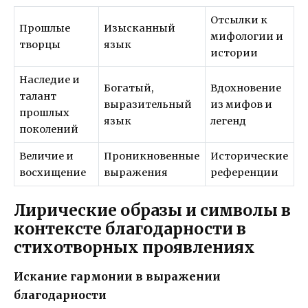
Отсылки к
Прошлые
Изысканный
мифологии и
творцы
язык
истории
Наследие и
Богатый,
Вдохновение
талант
выразительный
из мифов и
прошлых
язык
легенд
поколений
Величие и
Проникновенные
Исторические
восхищение
выражения
референции
Лирические образы и символы в
контексте благодарности в
стихотворных проявлениях
Искание гармонии в выражении
благодарности