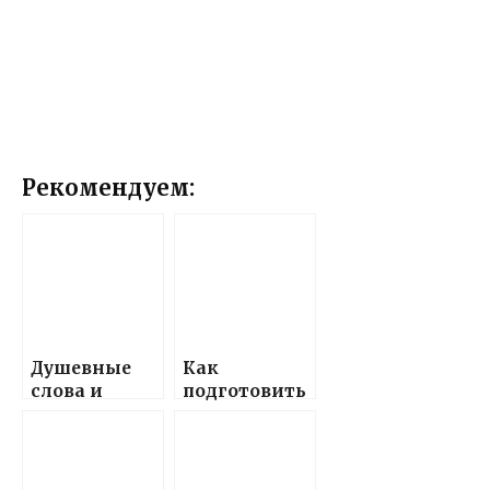
Рекомендуем:
Душевные
Как
слова и
подготовить
поздравлени
красивые и
я,
теплые
наполненны
поздравлени
е теплом и
я с днем