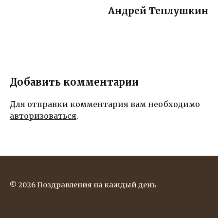
создать
сделают
Андрей Теплушкин
незабываем
день
ые
особенным
впечатления
для
особенной
женщины
Добавить комментарии
Для отправки комментария вам необходимо
авторизоваться
.
© 2026 Поздравления на каждый день