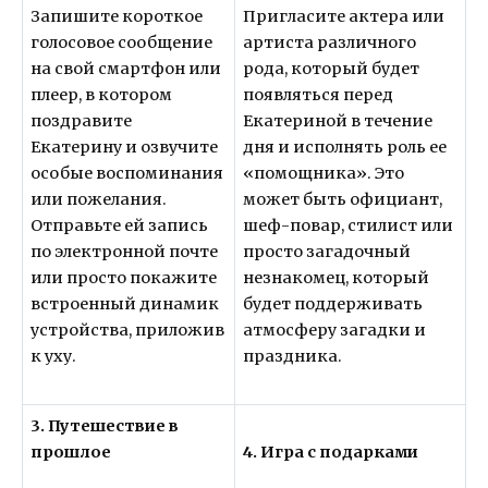
Запишите короткое
Пригласите актера или
голосовое сообщение
артиста различного
на свой смартфон или
рода, который будет
плеер, в котором
появляться перед
поздравите
Екатериной в течение
Екатерину и озвучите
дня и исполнять роль ее
особые воспоминания
«помощника». Это
или пожелания.
может быть официант,
Отправьте ей запись
шеф-повар, стилист или
по электронной почте
просто загадочный
или просто покажите
незнакомец, который
встроенный динамик
будет поддерживать
устройства, приложив
атмосферу загадки и
к уху.
праздника.
3. Путешествие в
прошлое
4. Игра с подарками