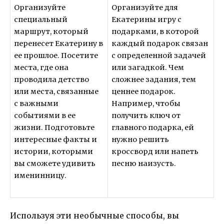
Организуйте
Организуйте для
специальный
Екатерины игру с
маршрут, который
подарками, в которой
перенесет Екатерину в
каждый подарок связан
ее прошлое. Посетите
с определенной задачей
места, где она
или загадкой. Чем
проводила детство
сложнее задания, тем
или места, связанные
ценнее подарок.
с важными
Например, чтобы
событиями в ее
получить ключ от
жизни. Подготовьте
главного подарка, ей
интересные факты и
нужно решить
истории, которыми
кроссворд или напеть
вы сможете удивить
песню наизусть.
именинницу.
Используя эти необычные способы, вы