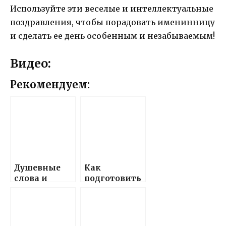
Используйте эти веселые и интеллектуальные
поздравления, чтобы порадовать именинницу
и сделать ее день особенным и незабываемым!
Видео:
Рекомендуем:
Душевные
Как
слова и
подготовить
поздравлени
красивые и
я,
теплые
наполненны
поздравлени
е теплом и
я с днем