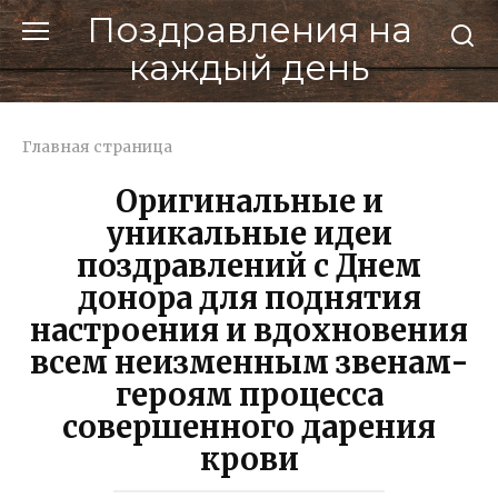
Перейти
Поздравления на
к
каждый день
контенту
Главная страница
Оригинальные и
уникальные идеи
поздравлений с Днем
донора для поднятия
настроения и вдохновения
всем неизменным звенам-
героям процесса
совершенного дарения
крови