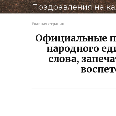
Перейти
Поздравления на к
к
контенту
Главная страница
Официальные п
народного ед
слова, запеча
воспет