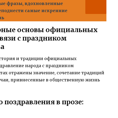
ные фразы, вдохновленные
еподнести самые искренние
нь
урные основы официальных
связи с праздником
ва
история и традиции официальных
дравление народа с праздником
стах отражены значение, сочетание традиций
ычаи, привнесенные в общественную жизнь
 поздравления в прозе:
в