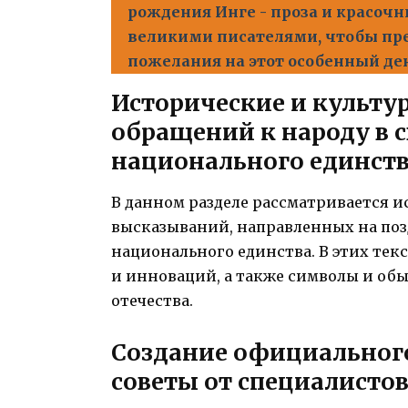
рождения Инге - проза и красоч
великими писателями, чтобы пр
пожелания на этот особенный де
Исторические и культ
обращений к народу в 
национального единст
В данном разделе рассматривается 
высказываний, направленных на поз
национального единства. В этих тек
и инноваций, а также символы и об
отечества.
Создание официального
советы от специалисто