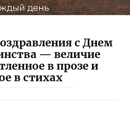
ВКон
аждый день
оздравления с Днем
инства — величие
тленное в прозе и
ое в стихах