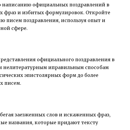
о написанию официальных поздравлений в
ых фраз и избитых формулировок. Откройте
ию писем поздравления, используя опыт и
нной сфере.
представления официального поздравления в
ым нелитературным иправильным способам
сических эпистолярных форм до более
х писем.
бегая заезженных слов и искаженных фраз,
ые названия, которые придают тексту