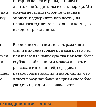
историю нашей страны, ее побед и
достижений, единства и силы народа. Мы
 их в
можем передать глубокие чувства и
ку,
эмоции, подчеркнуть важность Дня
народного единства и его значимость для
каждого гражданина.
и
Возможность использовать различные
стили и литературные приемы позволяет
можем
нам выразить наши чувства и мысли более
ми
глубоко и образно. Мы можем играть с
и
ритмом и интонацией, передавая
 дает
разнообразие эмоций и ассоциаций, что
ие
делает прозу наиболее мощным способом
увидеть праздник в новом свете.
е поздравления с днем