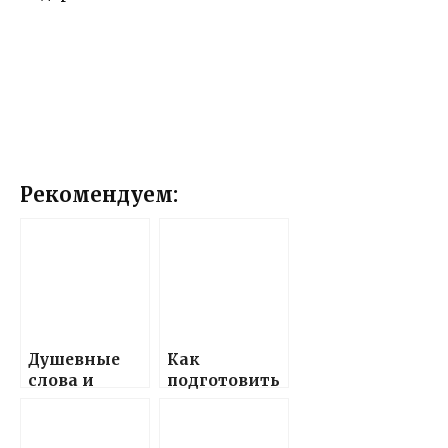
Рекомендуем:
Душевные
Как
слова и
подготовить
поздравлени
красивые и
я,
теплые
наполненны
поздравлени