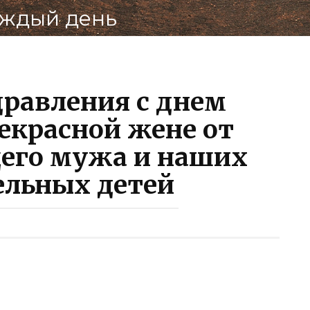
аждый день
Подели
ВКон
равления с днем
екрасной жене от
его мужа и наших
ельных детей