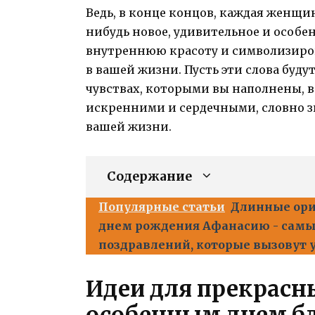
Ведь, в конце концов, каждая женщи
нибудь новое, удивительное и особен
внутреннюю красоту и символизиров
в вашей жизни. Пусть эти слова буд
чувствах, которыми вы наполнены, 
искренними и сердечными, словно з
вашей жизни.
Содержание
Популярные статьи
Длинные ори
днем рождения Афанасию - самы
поздравлений, которые вызовут 
Идеи для прекрасн
особенным днем б