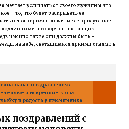
на мечтает услышать от своего мужчины что-
ное – то, что будет раскрывать ее
ать неповторимое значение ее присутствия
ут подлинными и говорят о настоящих
ведь именно такие они должны быть –
везды на небе, светящимися яркими огнями в
гинальные поздравления с
е теплые и искренние слова
улыбку и радость у именинника
ых поздравлений с
лизкому человеку