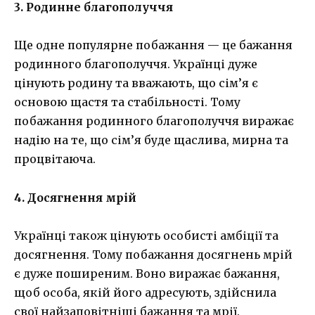
3. Родинне благополуччя
Ще одне популярне побажання — це бажання
родинного благополуччя. Українці дуже
цінують родину та вважають, що сім’я є
основою щастя та стабільності. Тому
побажання родинного благополуччя виражає
надію на те, що сім’я буде щаслива, мирна та
процвітаюча.
4. Досягнення мрій
Українці також цінують особисті амбіції та
досягнення. Тому побажання досягнень мрій
є дуже поширеним. Воно виражає бажання,
щоб особа, якій його адресують, здійснила
свої найзаповітніші бажання та мрії.