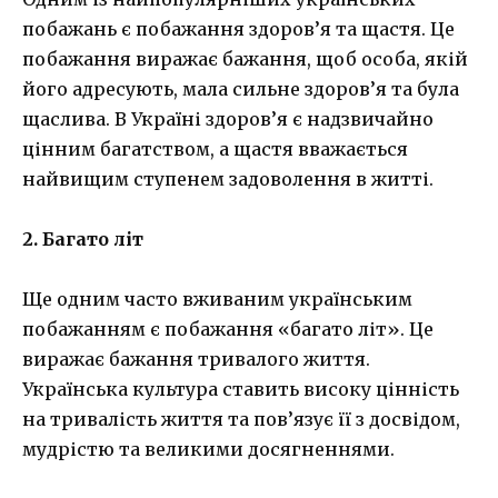
побажань є побажання здоров’я та щастя. Це
побажання виражає бажання, щоб особа, якій
його адресують, мала сильне здоров’я та була
щаслива. В Україні здоров’я є надзвичайно
цінним багатством, а щастя вважається
найвищим ступенем задоволення в житті.
2. Багато літ
Ще одним часто вживаним українським
побажанням є побажання «багато літ». Це
виражає бажання тривалого життя.
Українська культура ставить високу цінність
на тривалість життя та пов’язує її з досвідом,
мудрістю та великими досягненнями.