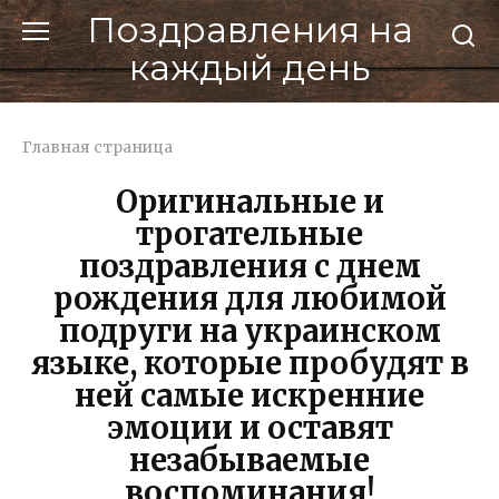
Перейти
Поздравления на
к
каждый день
контенту
Главная страница
Оригинальные и
трогательные
поздравления с днем
рождения для любимой
подруги на украинском
языке, которые пробудят в
ней самые искренние
эмоции и оставят
незабываемые
воспоминания!