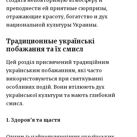
создать неповторимую атмосферу и
преподнести ей приятные сюрпризы,
отражающие красоту, богатство и дух
национальной культуры Украины.
Традиционные українські
побажання та їх смисл
Цей розділ присвячений традиційним
українським побажанням, які часто
використовуються при святкуванні
особливих подій. Вони втілюють дух
української культури та мають глибокий
смисл.
1. Здоров’я та щастя
Одним із найпопулярніших українських