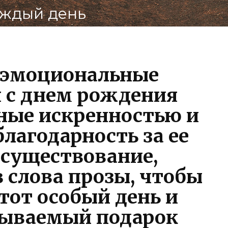
По
аждый день
В
 эмоциональные
 с днем рождения
ные искренностью и
агодарность за ее
 существование,
 слова прозы, чтобы
тот особый день и
бываемый подарок