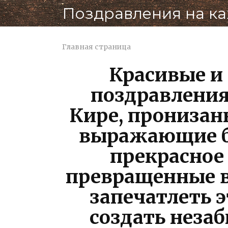
Перейти
Поздравления на к
к
контенту
Главная страница
Красивые и
поздравления
Кире, пронизан
выражающие бл
прекрасное
превращенные в
запечатлеть э
создать неза