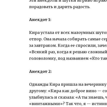
эти анекдоты и шутки игриво играю
порадовать и дарить радость.
Анекдот 1:
Кира устала от всех малоумных шуто
отпор. Она начала собирать самые с
за завтраком. Когда ее спросили, зач
«Всякий раз, когда я решаю сложный
головоломку, под названием «Кто та
Анекдот 2:
Однажды Кира пришла на вечеринку 
другому: «Кира как доброе вино — с
улыбнулась и сказала: «А ты знаешь,
«винтажными»? Так что, я — истинн