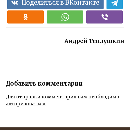
Поделиться в ВКонтакте
ми
подарят
эмоциями и
радость и
теплом!
улыбку
вашим
близким
Андрей Теплушкин
Добавить комментарии
Для отправки комментария вам необходимо
авторизоваться
.